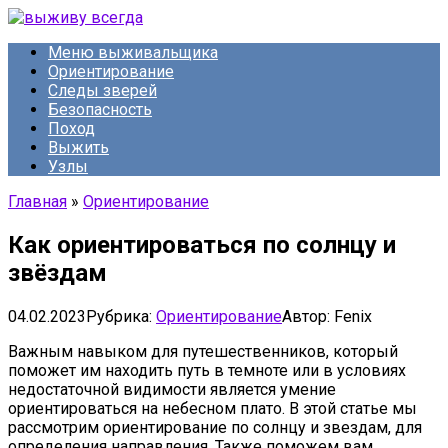
Перейти
к
Меню выживальщика
контенту
Ориентирование
Следы зверей
Безопасность
Поход
Выжить
Узлы
Главная
»
Ориентирование
Как ориентироваться по солнцу и
звёздам
04.02.2023
Рубрика:
Ориентирование
Автор:
Fenix
Важным навыком для путешественников, который
поможет им находить путь в темноте или в условиях
недостаточной видимости является умение
ориентироваться на небесном плато. В этой статье мы
рассмотрим ориентирование по солнцу и звездам, для
определения направления. Также поможем вам