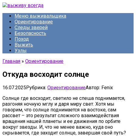
Перейти
к
Меню выживальщика
контенту
Ориентирование
Следы зверей
Безопасность
Поход
Выжить
Узлы
Главная
»
Ориентирование
Откуда восходит солнце
16.07.2025
Рубрика:
Ориентирование
Автор:
Fenix
Солнце где восходит, светило не спеша поднимается,
разгоняя ночную мглу и даря миру свет. Хотя мы
говорим, что солнце поднимается на востоке, сам
рассвет – это результат сложного взаимодействия
вращения нашей планеты и ее движения по орбите
вокруг звезды. И, что не менее важно, куда оно
скрывается, где заходит солнце, завершая свой путь?