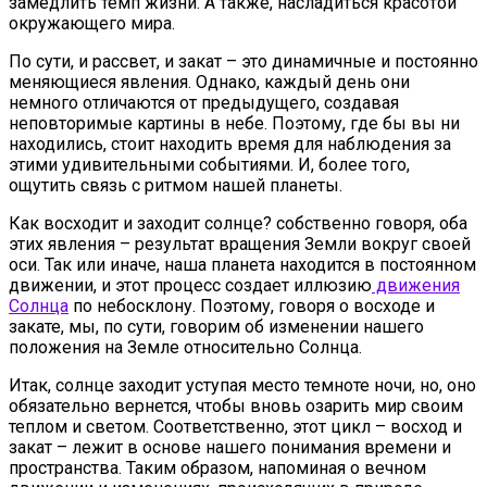
замедлить темп жизни. А также, насладиться красотой
окружающего мира.
По сути, и рассвет, и закат – это динамичные и постоянно
меняющиеся явления. Однако, каждый день они
немного отличаются от предыдущего, создавая
неповторимые картины в небе. Поэтому, где бы вы ни
находились, стоит находить время для наблюдения за
этими удивительными событиями. И, более того,
ощутить связь с ритмом нашей планеты.
Как восходит и заходит солнце? собственно говоря, оба
этих явления – результат вращения Земли вокруг своей
оси. Так или иначе, наша планета находится в постоянном
движении, и этот процесс создает иллюзию
движения
Солнца
по небосклону. Поэтому, говоря о восходе и
закате, мы, по сути, говорим об изменении нашего
положения на Земле относительно Солнца.
Итак, солнце заходит уступая место темноте ночи, но, оно
обязательно вернется, чтобы вновь озарить мир своим
теплом и светом. Соответственно, этот цикл – восход и
закат – лежит в основе нашего понимания времени и
пространства. Таким образом, напоминая о вечном