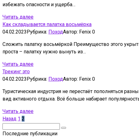
избежать опасности и ущерба…
Читать далее
Как складывается палатка восьмёрка
04.02.2023
Рубрика:
Поход
Автор:
Fenix
0
Сложить палатку восьмёркой Преимущество этого укрытия
проста – палатку нужно вынуть из…
Читать далее
Трекинг это
04.02.2023
Рубрика:
Поход
Автор:
Fenix
0
Туристическая индустрия не перестаёт пополняться раз
вид активного отдыха. Всё больше набирает популярност
Читать далее
Пагинация
Назад
1
2
записей
Поиск:
Последние публикации