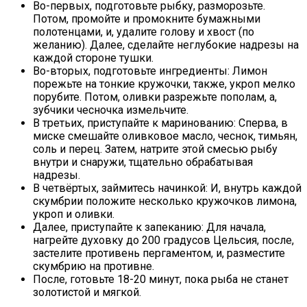
Во-первых, подготовьте рыбку, разморозьте.
Потом, промойте и промокните бумажными
полотенцами, и, удалите голову и хвост (по
желанию). Далее, сделайте неглубокие надрезы на
каждой стороне тушки.
Во-вторых, подготовьте ингредиенты: Лимон
порежьте на тонкие кружочки, также, укроп мелко
порубите. Потом, оливки разрежьте пополам, а,
зубчики чесночка измельчите.
В третьих, приступайте к маринованию: Сперва, в
миске смешайте оливковое масло, чеснок, тимьян,
соль и перец. Затем, натрите этой смесью рыбу
внутри и снаружи, тщательно обрабатывая
надрезы.
В четвёртых, займитесь начинкой: И, внутрь каждой
скумбрии положите несколько кружочков лимона,
укроп и оливки.
Далее, приступайте к запеканию: Для начала,
нагрейте духовку до 200 градусов Цельсия, после,
застелите противень пергаментом, и, разместите
скумбрию на противне.
После, готовьте 18-20 минут, пока рыба не станет
золотистой и мягкой.