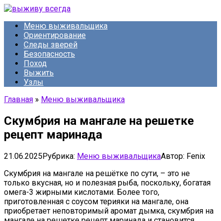
Перейти
к
Меню выживальщика
контенту
Ориентирование
Следы зверей
Безопасность
Поход
Выжить
Узлы
Главная
»
Меню выживальщика
Скумбрия на мангале на решетке
рецепт маринада
21.06.2025
Рубрика:
Меню выживальщика
Автор:
Fenix
Скумбрия на мангале на решётке по сути, – это не
только вкусная, но и полезная рыба, поскольку, богатая
омега-3 жирными кислотами. Более того,
приготовленная с соусом терияки на мангале, она
приобретает неповторимый аромат дымка, скумбрия на
мангале на решетке рецепт маринада и становится