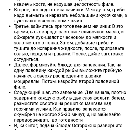
извлечь кости, не нарушая целостность филе.
Второе, это подготовка начинки: Между тем, грибы
надо вымыть и нарезать небольшими кусочками, а
лук-шалот и чеснок измельчите.
Третье, займитесь приготовлением начинки: В это
время, в сковороде растопите сливочное масло, и
обжарьте лук-шалот с чесноком до мягкости и
золотистого оттенка. Затем, добавьте грибы и
тушите до испарения жидкости, после, приправьте
солью, перцем и травами. После, дайте заготовке
остудиться.
Далее, формируйте блюдо для запекания: Так, на
одну половину каждой рыбы выложите грибную
начинку, а сверху распределите шарики
моцареллы. Потом, накройте второй половиной
филе.
Следующий шаг, это запекание: Для начала, плотно
заверните каждую рыбу в два слоя фольги. Затем,
разместите свертки на решетке мангала над
горячими углями. Как правило, запекается
скумбрия на костре 25-30 минут, и, не забывайте
переворачивать, до готовности.
И, как итог, подача блюда: Осторожно разверните